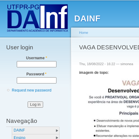
Main menu
Sk
ma
DAINF
co
Home
User login
You are here
VAGA DESENVOLVE
Username
*
Thu, 18/08/2022 - 16:22 —
simonea
imagem de topo:
Password
*
Request new password
Navegação
DAINF
Ensino