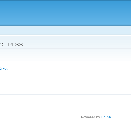
Skip to
main
content
 - PLSS
Orkut
Powered by
Drupal