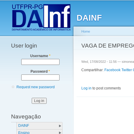
Main menu
DAINF
Home
User login
You are here
VAGA DE EMPREGO
Username
*
Wed, 17/08/2022 - 11:56 —
simonea
Compartilhar:
Facebook
Twitter
Password
*
Request new password
Log in
to post comments
Navegação
DAINF
Ensino