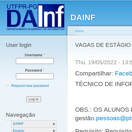
Main menu
Sk
ma
DAINF
co
Home
User login
You are here
VAGAS DE ESTÁGIO 
Username
*
Thu, 19/05/2022 - 13
Password
*
Compartilhar:
Face
TÉCNICO DE INFO
Request new password
OBS.: OS ALUNOS
Navegação
gestã
o.pessoas@pl
DAINF
Requisito: Requisito
Ensino