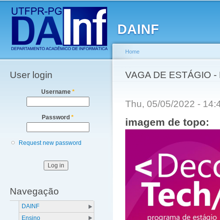
Main menu
Sk
ma
DAINF
co
Home
User login
You are here
VAGA DE ESTÁGIO -
Username
*
Thu, 05/05/2022 - 14
Password
*
imagem de topo:
Request new password
Navegação
DAINF
Ensino