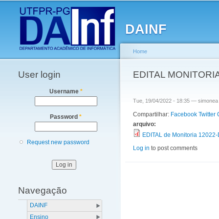
Main menu
DAINF
Home
User login
You are here
EDITAL MONITORIA
Username
*
Tue, 19/04/2022 - 18:35 —
simonea
Compartilhar:
Facebook
Twitter
Password
*
arquivo:
EDITAL de Monitoria 12022-
Request new password
Log in
to post comments
Navegação
DAINF
Ensino