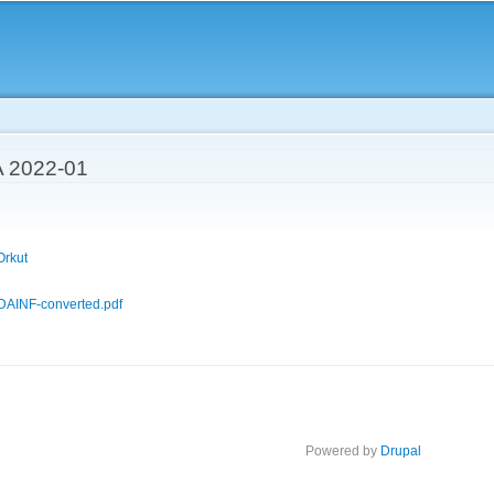
Skip to
main
content
 2022-01
Orkut
DAINF-converted.pdf
Powered by
Drupal