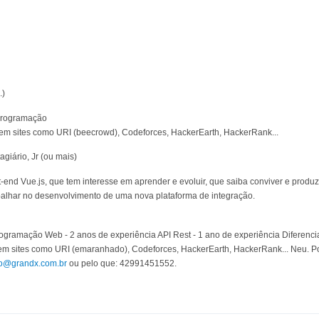
.)
programação
em sites como URI (beecrowd), Codeforces, HackerEarth, HackerRank...
giário, Jr (ou mais)
end Vue.js, que tem interesse em aprender e evoluir, que saiba conviver e produ
balhar no desenvolvimento de uma nova plataforma de integração.
Programação Web - 2 anos de experiência API Rest - 1 ano de experiência Diferen
em sites como URI (emaranhado), Codeforces, HackerEarth, HackerRank... Neu. Po
io@grandx.com.br
ou pelo que: 42991451552.