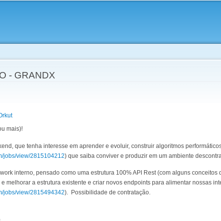
Skip to
main
content
O - GRANDX
Orkut
ou mais)!
d, que tenha interesse em aprender e evoluir, construir algoritmos performático
om/jobs/view/2815104212
) que saiba conviver e produzir em um ambiente descontr
ework interno, pensado como uma estrutura 100% API Rest (com alguns conceito
e melhorar a estrutura existente e criar novos endpoints para alimentar nossas 
om/jobs/view/2815494342
). Possibilidade de contratação.
)