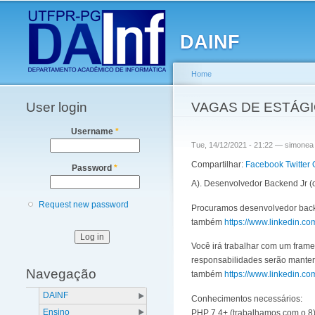
Main menu
DAINF
Home
User login
You are here
VAGAS DE ESTÁGI
Username
*
Tue, 14/12/2021 - 21:22 —
simonea
Compartilhar:
Facebook
Twitter
Password
*
A). Desenvolvedor Backend Jr (
Request new password
Procuramos desenvolvedor backen
também
https://www.linkedin.c
Você irá trabalhar com um fram
responsabilidades serão manter 
Navegação
também
https://www.linkedin.c
DAINF
Conhecimentos necessários:
Ensino
PHP 7.4+ (trabalhamos com o 8