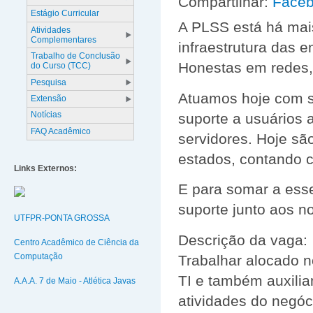
Compartilhar:
Face
Estágio Curricular
A PLSS está há mai
Atividades
Complementares
infraestrutura das 
Trabalho de Conclusão
Honestas em redes,
do Curso (TCC)
Pesquisa
Atuamos hoje com s
Extensão
Notícias
suporte a usuários
FAQ Acadêmico
servidores. Hoje sã
estados, contando c
Links Externos:
E para somar a ess
suporte junto aos no
UTFPR-PONTA GROSSA
Descrição da vaga:
Centro Acadêmico de Ciência da
Computação
Trabalhar alocado n
TI e também auxili
A.A.A. 7 de Maio - Atlética Javas
atividades do negó