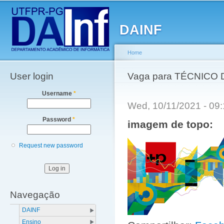
Main menu
Sk
ma
DAINF
co
Home
User login
You are here
Vaga para TÉCNICO
Username
*
Wed, 10/11/2021 - 09
Password
*
imagem de topo:
Request new password
Navegação
DAINF
Ensino