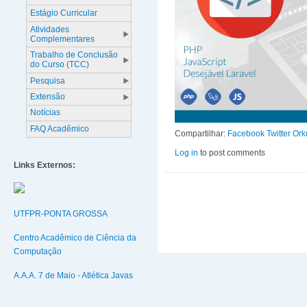
Estágio Curricular
Atividades
Complementares
Trabalho de Conclusão
do Curso (TCC)
Pesquisa
Extensão
Notícias
FAQ Acadêmico
Compartilhar:
Facebook
Twitter
Ork
Log in
to post comments
Links Externos:
UTFPR-PONTA GROSSA
Centro Acadêmico de Ciência da
Computação
A.A.A. 7 de Maio - Atlética Javas