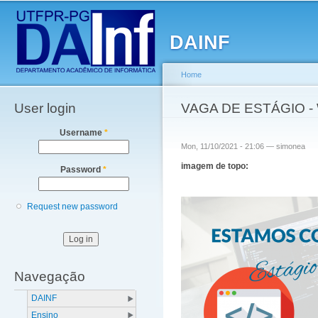
Main menu
Sk
ma
DAINF
co
Home
User login
You are here
VAGA DE ESTÁGIO 
Username
*
Mon, 11/10/2021 - 21:06 —
simonea
imagem de topo:
Password
*
Request new password
Navegação
DAINF
Ensino