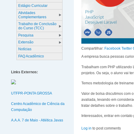
Estágio Curricular
Atividades
Complementares
Trabalho de Conclusão
do Curso (TCC)
Pesquisa
Extensão
Compartilhar:
Facebook
Twitter
Notícias
FAQ Acadêmico
A empresa busca pessoas curios
Trabalham com PHP utilizando La
Links Externos:
projetos. Ou seja, o aluno vai te
Temos metodologia de treinament
UTFPR-PONTA GROSSA
Valor de bolsa discutimos com o
avaliada, levando em consideraç
Centro Acadêmico de Ciência da
tratar detalhes sobre o trabalho.
Computação
Interessados, entrar em contato
A.A.A. 7 de Maio - Atlética Javas
Log in
to post comments