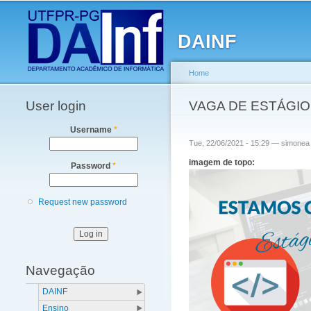
Main menu
DAINF
Home
User login
You are here
VAGA DE ESTÁGIO
Username
*
Tue, 22/06/2021 - 15:29 —
simonea
imagem de topo:
Password
*
Request new password
Navegação
DAINF
Ensino