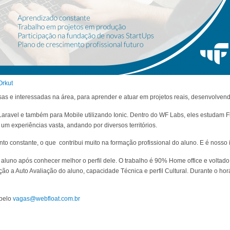
Orkut
as e interessadas na área, para aprender e atuar em projetos reais, desenvolven
ravel e também para Mobile utilizando Ionic. Dentro do WF Labs, eles estudam Fl
r um experiências vasta, andando por diversos territórios.
o constante, o que contribui muito na formação profissional do aluno. E é nosso i
 aluno após conhecer melhor o perfil dele. O trabalho é 90% Home office e volta
ão a Auto Avaliação do aluno, capacidade Técnica e perfil Cultural. Durante o hor
 pelo
vagas@webfloat.com.br