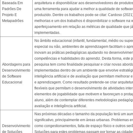
Baseada Em
arquitetura e disponibilizar aos desenvolvedores de produto
Padrões De
uma ferramenta para ajudar a melhor a qualidade de softwar
Projeto E
produzido. Dentre os trabalhos pode-se citar: Cardoso (2021
Metapadrões
melhorias e um dos trabalhos é disponibilizar o software na 
aperfeiçoamento em relação as métricas de qualidade que j
implementadas.
No âmbito educacional (infantil, fundamental, médio ou supe
especial ou não, ambientes de aprendizagem facilitam o apr
inovam as práticas pedagógicas ajudando no desenvolvimen
competências e habilidades do aprendiz. Desta forma, este p
Abordagens para
pesquisa tem como finalidade pesquisar e criar novas abor
Desenvolvimento
implementadas dentro de um ambiente que envolve estratég
de Software
inteligência artificial e de avaliação que permitam melhorar e
Educacional
e aprendizagem. Como resultado pretende-se criar arquitetu
flexíveis que permitam o desenvolvimento de atividades inter
elementos de jogabilidade que motivem e favoreçam o prot
aluno, além de contemplar diferentes metodologias pedagóg
avaliação e inteligência artificial.
Nas próximas décadas o tamanho da população terá um au
significativo, principalmente em áreas urbanas. Problemas e
Desenvolvimento
como congestionamentos, falta de espaço físico e outros ser
de Soluções
Soluções para estes problemas passam por tornar as cidades 