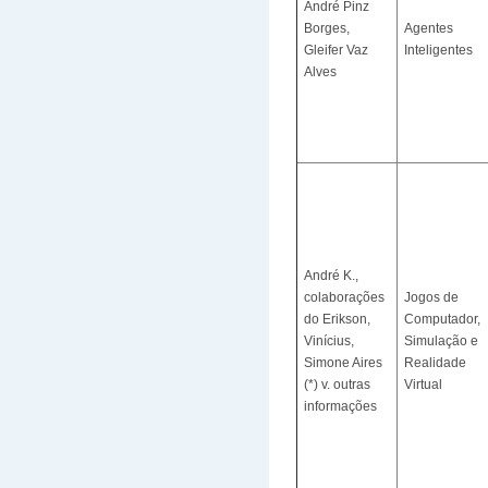
André Pinz
Borges,
Agentes
Gleifer Vaz
Inteligentes
Alves
André K.,
colaborações
Jogos de
do Erikson,
Computador,
Vinícius,
Simulação e
Simone Aires
Realidade
(*) v. outras
Virtual
informações