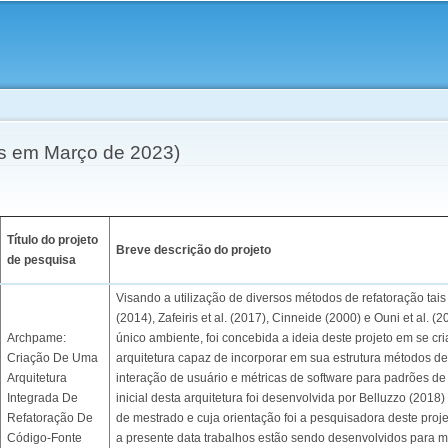
Skip to
main
content
os em Março de 2023)
Título do projeto
Breve descrição do projeto
de pesquisa
Visando a utilização de diversos métodos de refatoração tais 
(2014), Zafeiris et al. (2017), Cinneide (2000) e Ouni et al. 
Archpame:
único ambiente, foi concebida a ideia deste projeto em se cr
Criação De Uma
arquitetura capaz de incorporar em sua estrutura métodos de
Arquitetura
interação de usuário e métricas de software para padrões de 
Integrada De
inicial desta arquitetura foi desenvolvida por Belluzzo (2018
Refatoração De
de mestrado e cuja orientação foi a pesquisadora deste proj
Código-Fonte
a presente data trabalhos estão sendo desenvolvidos para m