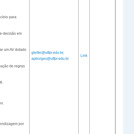
cínio para
de-decisão em
tar um AV dotado
gleifer@utfpr.edu.br
,
Link
apborges@utfpr.edu.br
zação de regras
R.
en.
.
rendizagem por