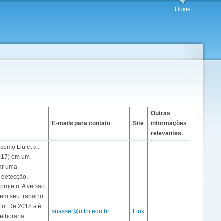
Home
Outras
E-mails para contato
Site
informações
relevantes.
como Liu et al.
(2017) em um
iar uma
 detecção,
projeto. A versão
) em seu trabalho
eto. De 2018 até
snasser@utfpr.edu.br
Link
elhorar a