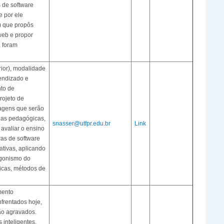
s de software
e por ele
) que propôs
web e propor
á foram
rior), modalidade
endizado e
to de
rojeto de
dagens que serão
ias pedagógicas,
snasser@utfpr.edu.br
Link
 avaliar o ensino
ras de software
ativas, aplicando
agonismo do
icas, métodos de
mento
nfrentados hoje,
ão agravados.
inteligentes,