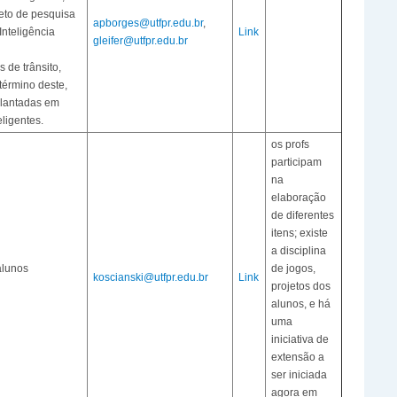
ojeto de pesquisa
apborges@utfpr.edu.br
,
Inteligência
Link
gleifer@utfpr.edu.br
 de trânsito,
término deste,
plantadas em
ligentes.
os profs
participam
na
elaboração
de diferentes
itens; existe
a disciplina
alunos
de jogos,
koscianski@utfpr.edu.br
Link
projetos dos
alunos, e há
uma
iniciativa de
extensão a
ser iniciada
agora em