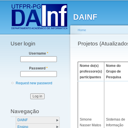
Main menu
DAINF
Home
User login
You are here
Projetos (Atualizad
Username
*
Nome do(s)
Nome do
Password
*
professore(s)
Grupo de
participantes
Pesquisa
Request new password
Navegação
Simone
Sistemas de
DAINF
Nasser Matos
Informação
Ensino