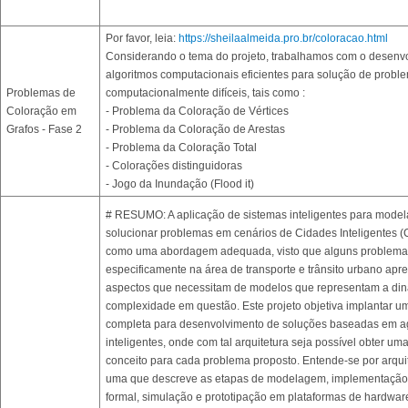
Por favor, leia:
https://sheilaalmeida.pro.br/coloracao.html
Considerando o tema do projeto, trabalhamos com o desenv
algoritmos computacionais eficientes para solução de probl
Problemas de
computacionalmente difíceis, tais como :
Coloração em
- Problema da Coloração de Vértices
Grafos - Fase 2
- Problema da Coloração de Arestas
- Problema da Coloração Total
- Colorações distinguidoras
- Jogo da Inundação (Flood it)
# RESUMO: A aplicação de sistemas inteligentes para model
solucionar problemas em cenários de Cidades Inteligentes (
como uma abordagem adequada, visto que alguns problemas
especificamente na área de transporte e trânsito urbano ap
aspectos que necessitam de modelos que representam a di
complexidade em questão. Este projeto objetiva implantar um
completa para desenvolvimento de soluções baseadas em a
inteligentes, onde com tal arquitetura seja possível obter um
conceito para cada problema proposto. Entende-se por arqui
uma que descreve as etapas de modelagem, implementação, 
formal, simulação e prototipação em plataformas de hardwar