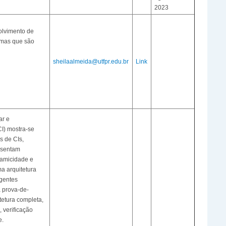
2023
olvimento de
emas que são
sheilaalmeida@utfpr.edu.br
Link
ar e
CI) mostra-se
 de CIs,
resentam
namicidade e
a arquitetura
gentes
a prova-de-
tetura completa,
verificação
e.