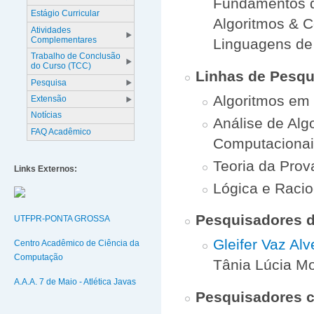
Fundamentos d
Estágio Curricular
Algoritmos & C
Atividades
Complementares
Linguagens de
Trabalho de Conclusão
do Curso (TCC)
Linhas de Pesqu
Pesquisa
Algoritmos em 
Extensão
Notícias
Análise de Al
FAQ Acadêmico
Computacionai
Teoria da Prov
Links Externos:
Lógica e Racio
Pesquisadores 
UTFPR-PONTA GROSSA
Gleifer Vaz Alv
Centro Acadêmico de Ciência da
Computação
Tânia Lúcia Mo
A.A.A. 7 de Maio - Atlética Javas
Pesquisadores c