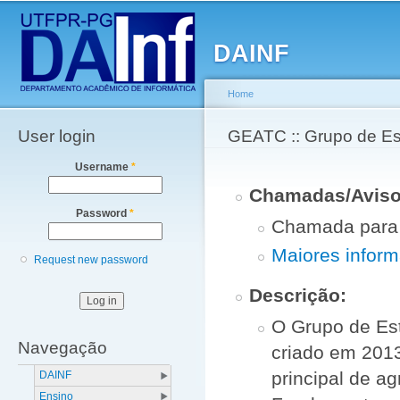
Main menu
Sk
ma
DAINF
co
Home
User login
You are here
GEATC :: Grupo de Es
Username
*
Chamadas/Aviso
Password
*
Chamada para a
Maiores infor
Request new password
Descrição
:
O Grupo de Est
Navegação
criado em 201
principal de a
DAINF
Ensino