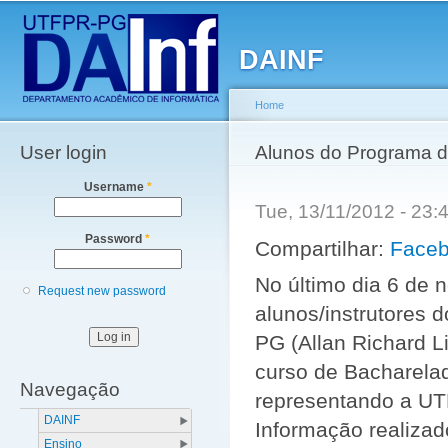
Main menu
Sk
ma
DAINF
co
Home
User login
You are here
Alunos do Programa de
Username
*
Tue, 13/11/2012 - 23
Password
*
Compartilhar:
Face
No último dia 6 de 
Request new password
alunos/instrutores 
PG (Allan Richard L
curso de Bacharela
Navegação
representando a UTF
DAINF
Informação realizad
Ensino