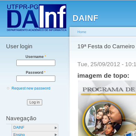
Main menu
Sk
ma
DAINF
co
Home
User login
You are here
19ª Festa do Carneiro 
Username
*
Tue, 25/09/2012 - 10
Password
*
imagem de topo:
Request new password
Navegação
DAINF
Ensino