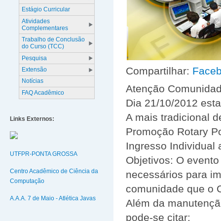
Estágio Curricular
Atividades
Complementares
Trabalho de Conclusão
do Curso (TCC)
Pesquisa
Compartilhar:
Face
Extensão
Notícias
Atenção Comunidad
FAQ Acadêmico
Dia 21/10/2012 esta
A mais tradicional 
Links Externos:
Promoção Rotary P
Ingresso Individual
UTFPR-PONTA GROSSA
Objetivos: O evento 
Centro Acadêmico de Ciência da
necessários para i
Computação
comunidade que o C
A.A.A. 7 de Maio - Atlética Javas
Além da manutenção 
pode-se citar: