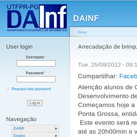
Main menu
Sk
ma
DAINF
co
Home
User login
You are here
Arrecadação de brinq
Username
*
Tue, 25/09/2012 - 09
Password
*
Compartilhar:
Face
Atenção alunos de 
Request new password
Desenvolvimento d
Começamos hoje a 
Ponta Grossa, enti
Navegação
Este evento será re
DAINF
até as 20h00min e 
Ensino