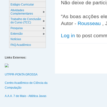
Não deixe de partici
Estágio Curricular
Atividades
Complementares
"As boas acções ele
Trabalho de Conclusão
Autor -
Rousseau
, 
do Curso (TCC)
Pesquisa
Extensão
Log in
to post comm
Notícias
FAQ Acadêmico
Links Externos:
UTFPR-PONTA GROSSA
Centro Acadêmico de Ciência da
Computação
A.A.A. 7 de Maio - Atlética Javas